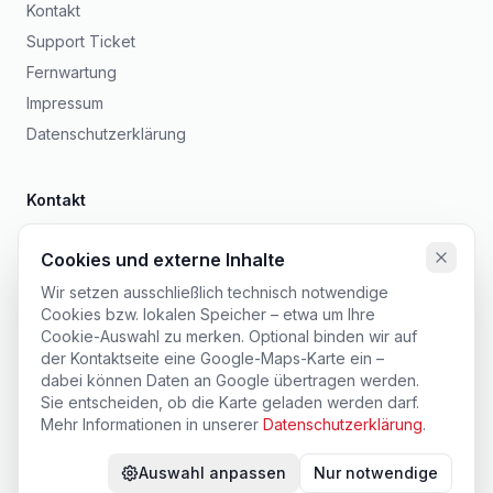
Kontakt
Support Ticket
Fernwartung
Impressum
Datenschutzerklärung
Kontakt
PCBoot GmbH & Co. KG
Cookies und externe Inhalte
Am Kebigsgraben 21
97616
Salz
Wir setzen ausschließlich technisch notwendige
Cookies bzw. lokalen Speicher – etwa um Ihre
09771 9064 800
Cookie-Auswahl zu merken. Optional binden wir auf
service@pcboot.de
der Kontaktseite eine Google-Maps-Karte ein –
dabei können Daten an Google übertragen werden.
Montag bis Freitag, 08:00 – 12:00 und 13:00 – 17:00 Uhr
Sie entscheiden, ob die Karte geladen werden darf.
Mehr Informationen in unserer
Datenschutzerklärung
.
Auswahl anpassen
Nur notwendige
©
2026
PCBoot GmbH & Co. KG
. Alle Rechte vorbehalten.