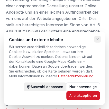
einer ansprechenden Darstellung unserer Online-
Angebote und an einer leichten Auffindbarkeit der
von uns auf der Website angegebenen Orte. Dies
stellt ein berechtigtes Interesse im Sinne von Art. 6
Abs. 1 lit. f DSGVO dar. Sofern eine entsprechende
Einwilligung abgefragt wurde, erfolgt die
Cookies und externe Inhalte
Verarbeitung ausschließlich auf Grundlage von Art.
Wir setzen ausschließlich technisch notwendige
6 Abs. 1 lit. a DSGVO und § 25 Abs. 1 TDDDG,
Cookies bzw. lokalen Speicher – etwa um Ihre
soweit die Einwilligung die Speicherung von Cookies
Cookie-Auswahl zu merken. Optional binden wir auf
der Kontaktseite eine Google-Maps-Karte ein –
oder den Zugriff auf Informationen im Endgerät des
dabei können Daten an Google übertragen werden.
Nutzers (z. B. Device-Fingerprinting) im Sinne des
Sie entscheiden, ob die Karte geladen werden darf.
TDDDG umfasst. Die Einwilligung ist jederzeit
Mehr Informationen in unserer
Datenschutzerklärung
.
widerrufbar.
Auswahl anpassen
Nur notwendige
Die Datenübertragung in die USA wird auf die
Alle akzeptieren
Standardvertragsklauseln der EU-Kommission
gestützt. Details finden Sie hier: